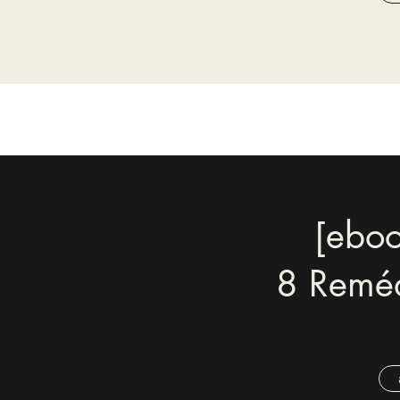
[eboo
8 Reméd